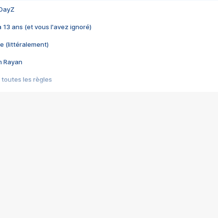
 DayZ
 a 13 ans (et vous l'avez ignoré)
e (littéralement)
im Rayan
 toutes les règles
s les jeux vidéo
us choquant de Rockstar ? - Le scandale BULLY
e plus moche de Steam
du RÊVE tourne au CAUCHEMAR
pendant 8 heures
it… à tort
umiliés par un jeu vidéo