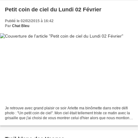
Petit coin de ciel du Lundi 02 Février
Publié le 02/02/2015 à 16:42
Par
Chat Bleu
Je retrouve avec grand plaisir ce soir Arlette ma binômette dans notre défi
photo : "Un petit coin de ciel". Mon ciel était tellement triste ce matin avec la
grisaille que j'ai choisi de vous montrer celui d'hier alors que nous montions
vers la station...