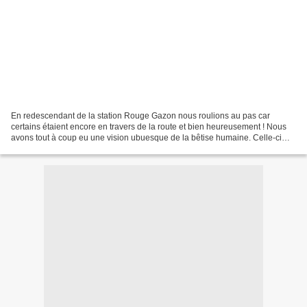
En redescendant de la station Rouge Gazon nous roulions au pas car
certains étaient encore en travers de la route et bien heureusement ! Nous
avons tout à coup eu une vision ubuesque de la bêtise humaine. Celle-ci
nous ne l'avions jamais vue ! Nous avons...