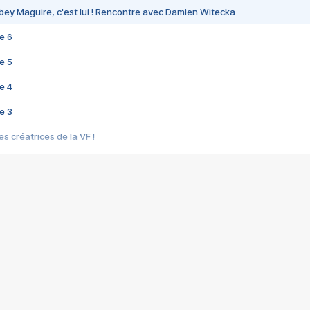
bey Maguire, c'est lui ! Rencontre avec Damien Witecka
e 6
e 5
e 4
e 3
s créatrices de la VF !
e 2
e 1
e Mektoub My Love arrive enfin ! Rencontre avec Shaïn Boumedine et Sal
i : après Toni en famille
elle réalise le bouleversant Dites lui que je l'aime
ais ! Rencontre autour de Vie privée de Rebecca Zlotowski