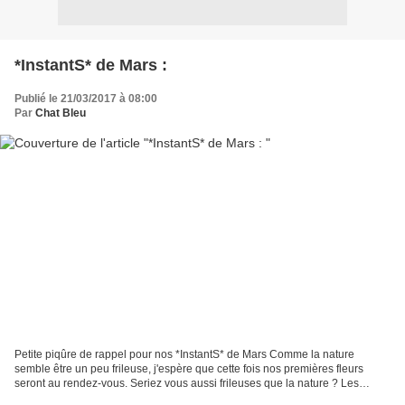
*InstantS* de Mars :
Publié le 21/03/2017 à 08:00
Par
Chat Bleu
Petite piqûre de rappel pour nos *InstantS* de Mars Comme la nature
semble être un peu frileuse, j'espère que cette fois nos premières fleurs
seront au rendez-vous. Seriez vous aussi frileuses que la nature ? Les
participantes des *InstantS* du mois de...