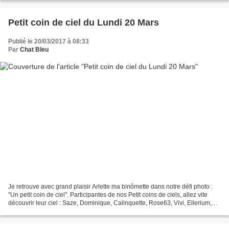
Petit coin de ciel du Lundi 20 Mars
Publié le 20/03/2017 à 08:33
Par
Chat Bleu
Je retrouve avec grand plaisir Arlette ma binômette dans notre défi photo :
"Un petit coin de ciel". Participantes de nos Petit coins de ciels, allez vite
découvrir leur ciel : Saze, Dominique, Calinquette, Rose63, Vivi, Ellerium,
Arlette, Cathyrose,...