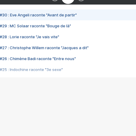
#30 : Eve Angeli raconte "Avant de partir"
#29 : MC Solaar raconte "Bouge de là"
28 : Lorie raconte "Je vais vite"
#27 : Christophe Willem raconte "Jacques a dit"
#26 : Chimène Badi raconte "Entre nous"
#25 : Indochine raconte "3e sexe"
#24 : Zaho raconte "C'est chelou"
#23 : Patrick Bruel raconte "Au café des délices"
#22 : Kyo raconte "Le chemin"
#21 : Nolwenn Leroy raconte "Cassé"
#20 : Patrick Hernandez raconte "Born to be alive"
#19 : Lorie raconte "Près de moi"