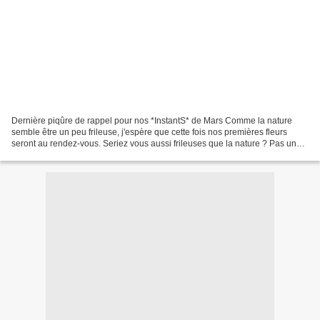
Dernière piqûre de rappel pour nos *InstantS* de Mars Comme la nature
semble être un peu frileuse, j'espère que cette fois nos premières fleurs
seront au rendez-vous. Seriez vous aussi frileuses que la nature ? Pas une
photo pour le moment ! Les participantes...