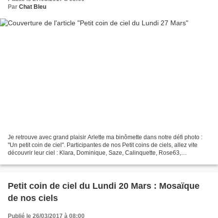
Par
Chat Bleu
Je retrouve avec grand plaisir Arlette ma binômette dans notre défi photo :
"Un petit coin de ciel". Participantes de nos Petit coins de ciels, allez vite
découvrir leur ciel : Klara, Dominique, Saze, Calinquette, Rose63,
Cathyrose, Nicole, Arlette, Marylou,...
Petit coin de ciel du Lundi 20 Mars : Mosaïque
de nos ciels
Publié le 26/03/2017 à 08:00