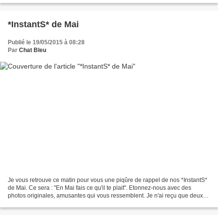
*InstantS* de Mai
Publié le 19/05/2015 à 08:28
Par
Chat Bleu
Je vous retrouve ce matin pour vous une piqûre de rappel de nos *InstantS*
de Mai. Ce sera : "En Mai fais ce qu'il te plait". Etonnez-nous avec des
photos originales, amusantes qui vous ressemblent. Je n'ai reçu que deux
photos pour le moment, n'oubliez...