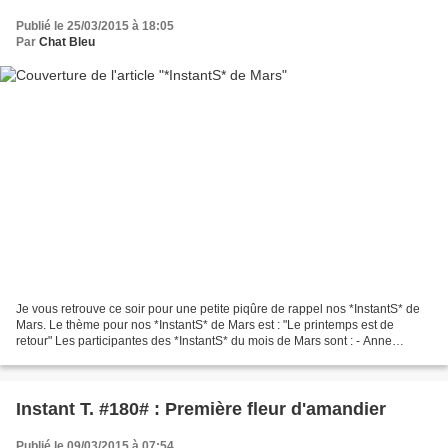
Publié le 25/03/2015 à 18:05
Par
Chat Bleu
Je vous retrouve ce soir pour une petite piqûre de rappel nos *InstantS* de
Mars. Le thème pour nos *InstantS* de Mars est : "Le printemps est de
retour" Les participantes des *InstantS* du mois de Mars sont : - Anne
d'Amico - Mamounette - Lylou.Anne...
Instant T. #180# : Première fleur d'amandier
Publié le 09/03/2015 à 07:54