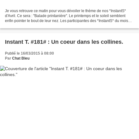
Je vous retrouve ce matin pour vous dévoiler le thème de nos *InstantS*
d'Avril. Ce sera : "Balade printanière". Le printemps et le soleil semblent
enfin pointer le bout de leur nez. Les participantes des *InstantS* du mois
d'Avril sont : Saze Rosa Nataline...
Instant T. #181# : Un coeur dans les collines.
Publié le 16/03/2015 à 08:00
Par
Chat Bleu