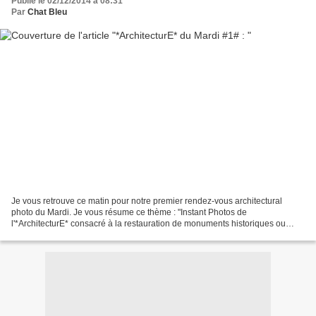
Publié le 02/12/2014 à 08:31
Par
Chat Bleu
Je vous retrouve ce matin pour notre premier rendez-vous architectural
photo du Mardi. Je vous résume ce thème : "Instant Photos de
l'*ArchitecturE* consacré à la restauration de monuments historiques ou
l'architecture contemporaine". Cette première photo...