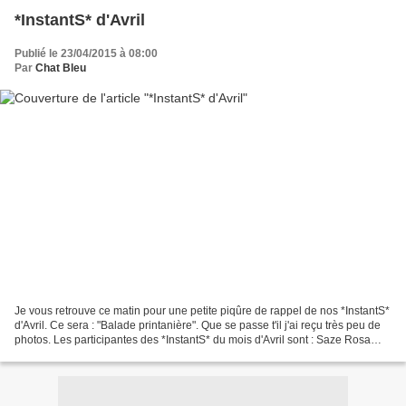
*InstantS* d'Avril
Publié le 23/04/2015 à 08:00
Par
Chat Bleu
Je vous retrouve ce matin pour une petite piqûre de rappel de nos *InstantS*
d'Avril. Ce sera : "Balade printanière". Que se passe t'il j'ai reçu très peu de
photos. Les participantes des *InstantS* du mois d'Avril sont : Saze Rosa
Nataline Arlette Christy26...