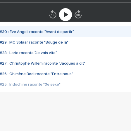
#30 : Eve Angeli raconte "Avant de partir"
#29 : MC Solaar raconte "Bouge de là"
28 : Lorie raconte "Je vais vite"
#27 : Christophe Willem raconte "Jacques a dit"
#26 : Chimène Badi raconte "Entre nous"
#25 : Indochine raconte "3e sexe"
#24 : Zaho raconte "C'est chelou"
#23 : Patrick Bruel raconte "Au café des délices"
#22 : Kyo raconte "Le chemin"
#21 : Nolwenn Leroy raconte "Cassé"