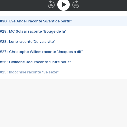
#30 : Eve Angeli raconte "Avant de partir"
#29 : MC Solaar raconte "Bouge de là"
28 : Lorie raconte "Je vais vite"
#27 : Christophe Willem raconte "Jacques a dit"
#26 : Chimène Badi raconte "Entre nous"
#25 : Indochine raconte "3e sexe"
#24 : Zaho raconte "C'est chelou"
#23 : Patrick Bruel raconte "Au café des délices"
#22 : Kyo raconte "Le chemin"
#21 : Nolwenn Leroy raconte "Cassé"
#20 : Patrick Hernandez raconte "Born to be alive"