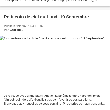
participantes que j'ai même failli jeter l'éponge pour Septembre. Et, j'ai
pensé à Tara celle qui menait notre challenge...
Petit coin de ciel du Lundi 19 Septembre
Publié le 19/09/2016 à 16:34
Par
Chat Bleu
Je retrouve avec grand plaisir Arlette ma binômette dans notre défi photo :
"Un petit coin de ciel". N'oubliez pas de m'avertir de vos parutions.
Bienvenue aux nouvelles de cette semaine. Photo prise ce matin pendant
mon entraînement. Participantes de...