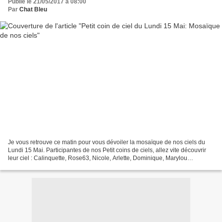
Publié le 21/05/2017 à 08:00
Par
Chat Bleu
Je vous retrouve ce matin pour vous dévoiler la mosaïque de nos ciels du
Lundi 15 Mai. Participantes de nos Petit coins de ciels, allez vite découvrir
leur ciel : Calinquette, Rose63, Nicole, Arlette, Dominique, Marylou
Françoise, Méméyoyo, Vivi, Saz...