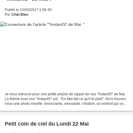
Publié le 23/05/2017 à 08:30
Par
Chat Bleu
Je vous retrouve pour une petite piqûre de rappel de nos *InstantS* de Mai.
Le thème pour nos *InstantS* est : "En Mai fait ce qu'il te plait". Alors trouvez
nous une photo insolite, émouvante, amusante, créative, un endroit qui vous
a conquise un grand...
Petit coin de ciel du Lundi 22 Mai