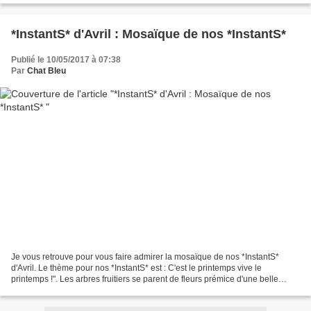
*InstantS* d'Avril : Mosaïque de nos *InstantS*
Publié le 10/05/2017 à 07:38
Par
Chat Bleu
Je vous retrouve pour vous faire admirer la mosaïque de nos *InstantS*
d'Avril. Le thème pour nos *InstantS* est : C'est le printemps vive le
printemps !". Les arbres fruitiers se parent de fleurs prémice d'une belle
récolte, les oiseaux des bois, villes...