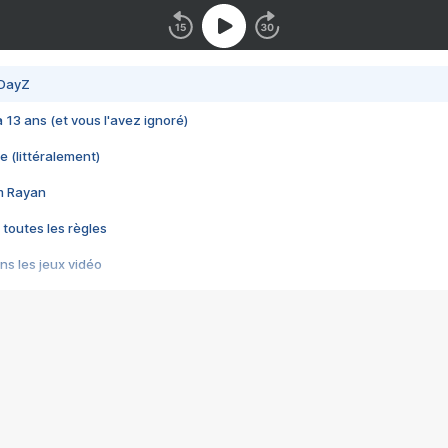
 DayZ
 a 13 ans (et vous l'avez ignoré)
e (littéralement)
im Rayan
 toutes les règles
s les jeux vidéo
us choquant de Rockstar ? - Le scandale BULLY
e plus moche de Steam
du RÊVE tourne au CAUCHEMAR
pendant 8 heures
it… à tort