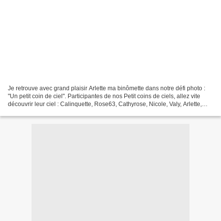
Je retrouve avec grand plaisir Arlette ma binômette dans notre défi photo :
"Un petit coin de ciel". Participantes de nos Petit coins de ciels, allez vite
découvrir leur ciel : Calinquette, Rose63, Cathyrose, Nicole, Valy, Arlette,
Dominique, Cmamikfe,...