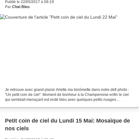
Publié le 22/05/2017 à 08:19
Par
Chat Bleu
Je retrouve avec grand plaisir Arlette ma binômette dans notre défi photo :
"Un petit coin de ciel". Moment de bonheur à la Champenoise enfin le ciel
qui semblait menaçant est resté bleu avec quelques petits nuages.
Participantes de nos Petit coins de...
Petit coin de ciel du Lundi 15 Mai: Mosaïque de
nos ciels