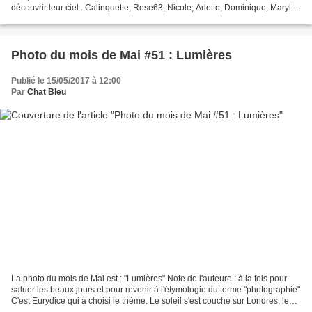
découvrir leur ciel : Calinquette, Rose63, Nicole, Arlette, Dominique, Marylou
Françoise, Méméyoyo,...
Photo du mois de Mai #51 : Lumières
Publié le 15/05/2017 à 12:00
Par
Chat Bleu
La photo du mois de Mai est : "Lumières" Note de l'auteure : à la fois pour
saluer les beaux jours et pour revenir à l'étymologie du terme "photographie"
C'est Eurydice qui a choisi le thème. Le soleil s'est couché sur Londres, les
lumières se sont allumées...