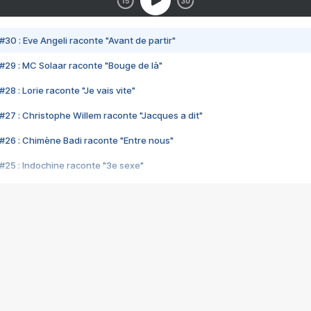
#30 : Eve Angeli raconte "Avant de partir"
#29 : MC Solaar raconte "Bouge de là"
28 : Lorie raconte "Je vais vite"
#27 : Christophe Willem raconte "Jacques a dit"
#26 : Chimène Badi raconte "Entre nous"
#25 : Indochine raconte "3e sexe"
#24 : Zaho raconte "C'est chelou"
#23 : Patrick Bruel raconte "Au café des délices"
#22 : Kyo raconte "Le chemin"
#21 : Nolwenn Leroy raconte "Cassé"
#20 : Patrick Hernandez raconte "Born to be alive"