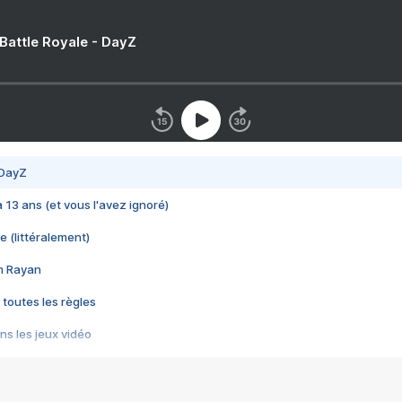
 Battle Royale - DayZ
 DayZ
 a 13 ans (et vous l'avez ignoré)
e (littéralement)
im Rayan
 toutes les règles
s les jeux vidéo
us choquant de Rockstar ? - Le scandale BULLY
e plus moche de Steam