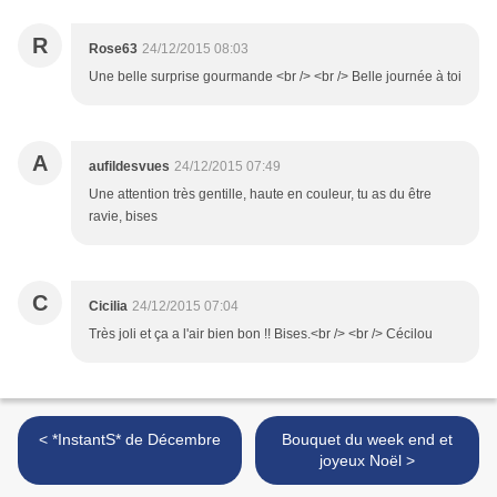
R
Rose63
24/12/2015 08:03
Une belle surprise gourmande <br /> <br /> Belle journée à toi
A
aufildesvues
24/12/2015 07:49
Une attention très gentille, haute en couleur, tu as du être
ravie, bises
C
Cicilia
24/12/2015 07:04
Très joli et ça a l'air bien bon !! Bises.<br /> <br /> Cécilou
< *InstantS* de Décembre
Bouquet du week end et
joyeux Noël >