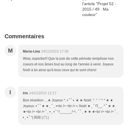
Commentaires
M
Maria-Lina
24/12/2015 17:30
Wow, superbe!!! Que la joie de cette période remplisse nos
coeurs et nos âmes tout au long de l'année à venir. Joyeux
Noël à toi ainsi qu'à tous ceux qui te sont chers!
I
iris
24/12/2015 12:17
Bon réveillon ....★ Joyeux *. • ˚ ˚ •. ★ ★ Noël. *. °. ° * * ★ ★
Joyeux. • ˚ ˚ ★ ★ ˛ ˚ ˛ •<br /> <br /> •. Noël ★ ˛ ˚ Π__. * ˚ ★ ★
★<br /> <br /> ˚ ˛ • ˛ • ˚ */______/~\ . ˚ ˚ ˛ ★ ★ ★<br /> <br /> ˚ ˛
• ˛ • ˚ *| 田田 | 门 |