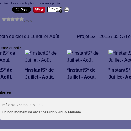
 photos
,
Les instants photo
,
concours photo
 ?
0 vote
 coin de ciel du Lundi 24 Août
Projet 52 - 2015 / 35 : A l'
erez aussi :
tS* de
*InstantS* de
*InstantS* de
*InstantS*
- Août.
Juillet - Août.
Juillet - Août.
Juillet - A
aires
mélanie
25/08/2015 19:31
un bon moment de vacances<br /> <br /> Mélanie