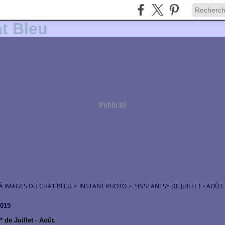
Publicité
 À IMAGES DU CHAT BLEU
>
INSTANT PHOTO
>
*INSTANTS* DE JUILLET - AOÛT.
2015
* de Juillet - Août.