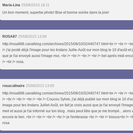
Maria-Lina
25/08/2015 18:11
Un bon moment, superbe photo! Bise et bonne soirée dans la joie!
ROSA87
25/08/2015 13:09
http://rosa888.canalblog.com/archives/2015/08/10/32440747.html<br /> <br /> <br
/> j'ai posté déjà l'image pour les Instans Juille-Août sur mon blog le 10 d'août et j
que je t'ai envoyé aussi l'image moi..<br /> <br /> <br /> <br /> bel aprés midi enc
/> <br /> rosa.
rosaculinaire
25/08/2015 13:05
http://rosa888.canalblog.com/archives/2015/08/10/32440747.html<br /> <br /> <br
/> <br /> <br /> <br /> <br /> Coucou Sylvie, j'ai déjà publié sur mon blog le 10 d'
image pour tes Instans Juillet-Août, en fait je crois aussi que je t'ai envoyé l'imag
meil et aussi je t'ai informé sur ton blog.. mais peut être que je me trompé... alors 
encore le lien..<br /> <br /> <br /> <br /> je t'embrasse <br /> <br /> bisous<br /> <
rosa