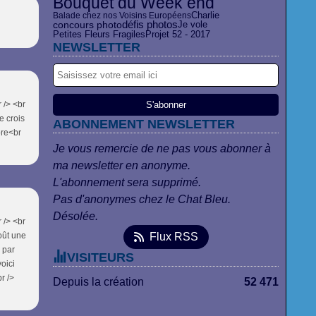
Bouquet du Week end
Charlie
Balade chez nos Voisins Européens
concours photo
défis photos
Je vole
Projet 52 - 2017
Petites Fleurs Fragiles
NEWSLETTER
 /> <br
e crois
ABONNEMENT NEWSLETTER
ore<br
Je vous remercie de ne pas vous abonner à
ma newsletter en anonyme.
L'abonnement sera supprimé.
Pas d'anonymes chez le Chat Bleu.
Désolée.
 /> <br
août une
Flux RSS
e par
VISITEURS
voici
br />
Depuis la création
52 471