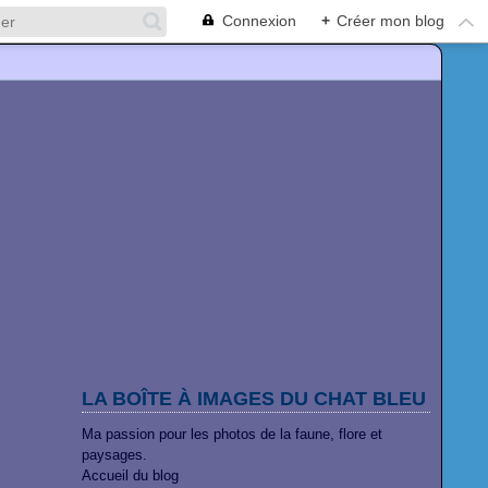
Connexion
+
Créer mon blog
LA BOÎTE À IMAGES DU CHAT BLEU
Ma passion pour les photos de la faune, flore et
paysages.
Accueil du blog