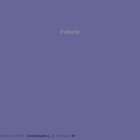
Publicité
hat Bleu à 08:00 -
Commentaires [
…
]
- Permalien [
#
]