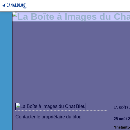
LA BOÎTE
Contacter le propriétaire du blog
25 août 
*InstantS