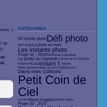
CATÉGORIES
envers
Défi photo
24 heures photo
La photo du mois
défis photo
Les instants photo
Projet 52 - 2016
Terres Lointaines
Noël
 de
La photo du Samedi
La photo de la Semaine
Instant T.
oût.
Cuba
restaurant
Vosges
Petits pensionnaires de mes Collines
arbre
Dans mes Collines
Petit Coin de
Ciel
fleurs fragiles
croisière
Forêt de sapins
Projet 52 - 2015