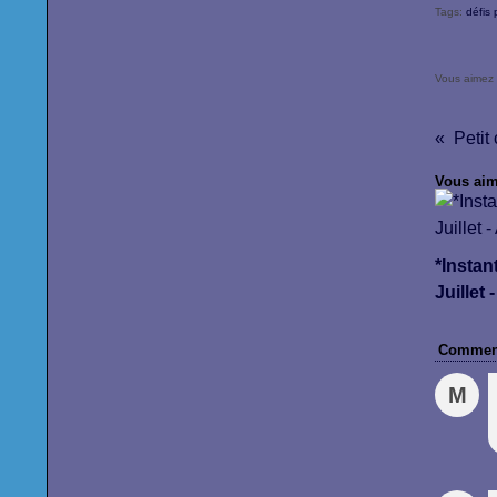
Tags:
défis
Vous aimez
Petit
Vous aim
*Instan
Juillet 
Comment
M