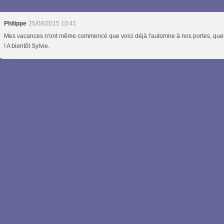
Philippe
25/08/2015 10:41
Mes vacances n'ont même commencé que voici déjà l'automne à nos portes, que
! A bientôt Sylvie.