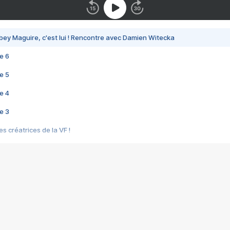
bey Maguire, c'est lui ! Rencontre avec Damien Witecka
e 6
e 5
e 4
e 3
s créatrices de la VF !
e 2
e 1
e Mektoub My Love arrive enfin ! Rencontre avec Shaïn Boumedine et Sal
i : après Toni en famille
elle réalise le bouleversant Dites lui que je l'aime