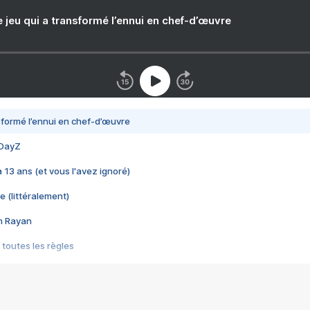
e jeu qui a transformé l’ennui en chef-d’œuvre
nsformé l’ennui en chef-d’œuvre
 DayZ
 a 13 ans (et vous l'avez ignoré)
e (littéralement)
im Rayan
 toutes les règles
s les jeux vidéo
us choquant de Rockstar ? - Le scandale BULLY