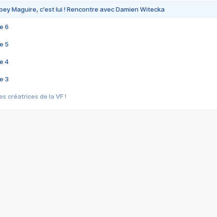
bey Maguire, c'est lui ! Rencontre avec Damien Witecka
e 6
e 5
e 4
e 3
s créatrices de la VF !
e 2
e 1
e Mektoub My Love arrive enfin ! Rencontre avec Shaïn Boumedine et Sal
i : après Toni en famille
elle réalise le bouleversant Dites lui que je l'aime
ais ! Rencontre autour de Vie privée de Rebecca Zlotowski