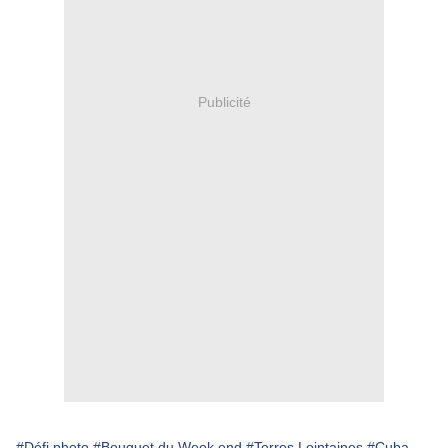
Publicité
#Défi photo
#Bouquet du Week end
#Terres Lointaines
#Cuba