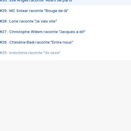
#30 : Eve Angeli raconte "Avant de partir"
#29 : MC Solaar raconte "Bouge de là"
28 : Lorie raconte "Je vais vite"
#27 : Christophe Willem raconte "Jacques a dit"
#26 : Chimène Badi raconte "Entre nous"
#25 : Indochine raconte "3e sexe"
#24 : Zaho raconte "C'est chelou"
#23 : Patrick Bruel raconte "Au café des délices"
#22 : Kyo raconte "Le chemin"
#21 : Nolwenn Leroy raconte "Cassé"
#20 : Patrick Hernandez raconte "Born to be alive"
#19 : Lorie raconte "Près de moi"
#18 : Michael Jones raconte "A nos actes manqués" (avec Jean-Jacque