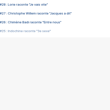
28 : Lorie raconte "Je vais vite"
#27 : Christophe Willem raconte "Jacques a dit"
#26 : Chimène Badi raconte "Entre nous"
#25 : Indochine raconte "3e sexe"
#24 : Zaho raconte "C'est chelou"
#23 : Patrick Bruel raconte "Au café des délices"
#22 : Kyo raconte "Le chemin"
#21 : Nolwenn Leroy raconte "Cassé"
#20 : Patrick Hernandez raconte "Born to be alive"
#19 : Lorie raconte "Près de moi"
#18 : Michael Jones raconte "A nos actes manqués" (avec Jean-Jacque
#17 : Khaled raconte "Aïcha"