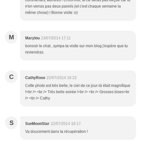
commentés, admirés ! Crois-moi, tu ne seras pas déçue car tu
n'en verras pas deux pareils (et c'est chaque semaine la
même chose) ! Bonne visite :o)
M
Marylou
23/07/2014 17:11
bonsoir le chat...sympa ta visite sur mon blog j'espère que tu
reviendras
C
CathyRose
22/07/2014 16:22
Cette photo est très belle, le ciel de ce jour-là était magnifique
!<br /> <br /> Très belle soirée !<br /> <br /> Grosses bises<br
/> <br /> Cathy
S
SunMoonStar
22/07/2014 16:17
Va doucement dans ta récupération !