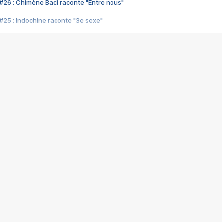
#26 : Chimène Badi raconte "Entre nous"
#25 : Indochine raconte "3e sexe"
#24 : Zaho raconte "C'est chelou"
#23 : Patrick Bruel raconte "Au café des délices"
#22 : Kyo raconte "Le chemin"
#21 : Nolwenn Leroy raconte "Cassé"
#20 : Patrick Hernandez raconte "Born to be alive"
#19 : Lorie raconte "Près de moi"
#18 : Michael Jones raconte "A nos actes manqués" (avec Jean-Jacque
#17 : Khaled raconte "Aïcha"
#16 : Corneille raconte "Parce qu'on vient de loin"
#15 : Indochine raconte "L'aventurier"
14 : Lorie raconte "Sur un air latino"