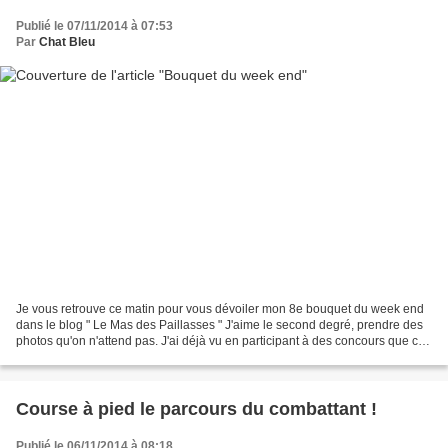
Publié le 07/11/2014 à 07:53
Par
Chat Bleu
Je vous retrouve ce matin pour vous dévoiler mon 8e bouquet du week end
dans le blog " Le Mas des Paillasses " J'aime le second degré, prendre des
photos qu'on n'attend pas. J'ai déjà vu en participant à des concours que ce
ne sont jamais les photos gagnantes....
Course à pied le parcours du combattant !
Publié le 06/11/2014 à 08:18