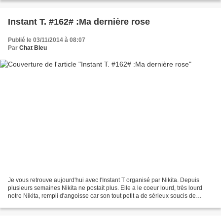
Instant T. #162# :Ma dernière rose
Publié le 03/11/2014 à 08:07
Par
Chat Bleu
Je vous retrouve aujourd'hui avec l'Instant T organisé par Nikita. Depuis
plusieurs semaines Nikita ne postait plus. Elle a le coeur lourd, très lourd
notre Nikita, rempli d'angoisse car son tout petit a de sérieux soucis de
santé. Alors ce matin, je...