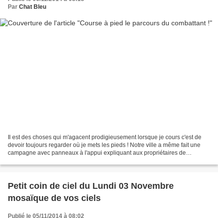
Par
Chat Bleu
Il est des choses qui m'agacent prodigieusement lorsque je cours c'est de
devoir toujours regarder où je mets les pieds ! Notre ville a même fait une
campagne avec panneaux à l'appui expliquant aux propriétaires de
compagnons à quatre pattes qu'ils avaient...
Petit coin de ciel du Lundi 03 Novembre
mosaïque de vos ciels
Publié le 05/11/2014 à 08:02