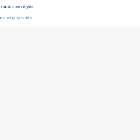
 toutes les règles
s les jeux vidéo
us choquant de Rockstar ? - Le scandale BULLY
e plus moche de Steam
du RÊVE tourne au CAUCHEMAR
pendant 8 heures
it… à tort
umiliés par un jeu vidéo
ire - Final Fantasy 8
ti un empire - Age of Empires
story DOFUS
tard, il crée l'un des pires jeux de tous les temps, MindsEye.